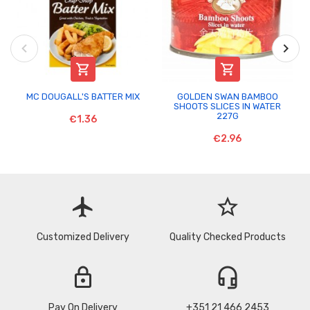


MC DOUGALL'S BATTER MIX
GOLDEN SWAN BAMBOO
SHOOTS SLICES IN WATER
227G
€1.36
€2.96
flight
star_border
Customized Delivery
Quality Checked Products
lock
headset_mic
Pay On Delivery
+351 21 466 2453