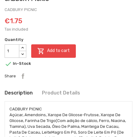
CADBURY PICNIC
€1.75
Tax included
Quantity

Add to cart

In-Stock
Share
Description
Product Details
CADBURY PICNIC
Açúcar, Amendoins, Xarope De Glicose-Frutose, Xarope De
Glicose, Farinha De Trigo(Com adição de cálcio, Ferro, Niacina,
Tiamina), Uva Secada, Óleo De Palma, Manteiga De Cacau,
Pasta De Cacau, LeiteMagro Em Pó, Soro De Leite Em Pó (De