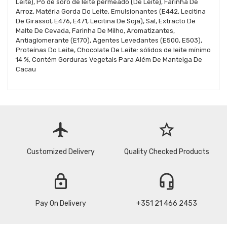
Leite), Pó de soro de leite permeado (De Leite), Farinha De
Arroz, Matéria Gorda Do Leite, Emulsionantes (E442, Lecitina
De Girassol, E476, E471, Lecitina De Soja), Sal, Extracto De
Malte De Cevada, Farinha De Milho, Aromatizantes,
Antiaglomerante (E170), Agentes Levedantes (E500, E503),
Proteínas Do Leite, Chocolate De Leite: sólidos de leite mínimo
14 %, Contém Gorduras Vegetais Para Além De Manteiga De
Cacau
flight
star_border
Customized Delivery
Quality Checked Products
lock
headset_mic
Pay On Delivery
+351 21 466 2453